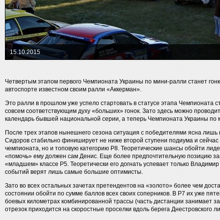
15.10.2015
Четвертым этапом первого Чемпионата Украины по мини-ралли станет гонк
автоспорте известном своим ралли «Аккерман».
Это ралли в прошлом уже успело стартовать в статусе этапа Чемпионата 
совсем соответствующим духу «больших» гонок. Зато здесь можно проводит
календарь бывшей национальной серии, а теперь Чемпионата Украины по 
После трех этапов нынешнего сезона ситуация с победителями ясна лишь в
Сидоров стабильно финиширует не ниже второй ступени подиума и сейчас 
чемпионата, но и топовую категорию Р8. Теоретические шансы обойти лидер
«помочь» ему должен сам Денис. Еще более предпочтительную позицию за
«младшем» классе Р5. Теоретически его догнать успевает только Владимир
событий верят лишь самые большие оптимисты.
Зато во всех остальных зачетах претендентов на «золото» более чем доста
состоянии обойти по сумме баллов всех своих соперников. В Р7 их уже пятер
боевых километрах комбинированной трассы (часть дистанции занимает за
отрезок приходится на скоростные проселки вдоль берега Днестровского ли