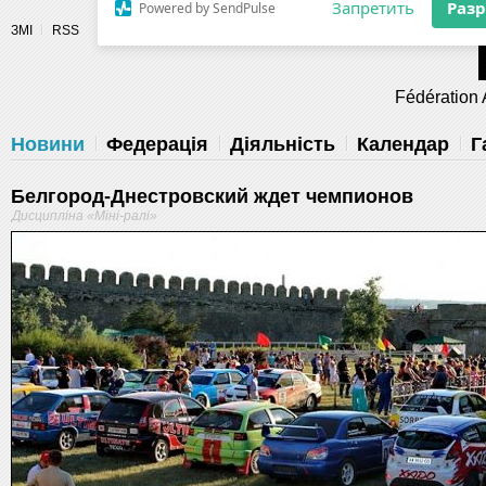
Разрешите сайту fau.ua отправлять
ЗМІ
RSS
уведомления на рабочий стол
Fédération 
Запретить
Раз
Powered by SendPulse
Новини
Федерація
Діяльність
Календар
Г
Белгород-Днестровский ждет чемпионов
Дисципліна «Міні-ралі»