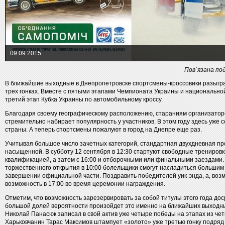
09.09.2015
Пов`язана под
В ближайшие выходные в Днепропетровске спортсмены-кроссовики разыгра
трех гонках. Вместе с пятыми этапами Чемпионата Украины и национальной
третий этап Кубка Украины по автомобильному кроссу.
Благодаря своему географическому расположению, стараниям организаторо
стремительно набирает популярность у участников. В этом году здесь уже 
страны. А теперь спортсмены пожалуют в город на Днепре еще раз.
Учитывая большое число зачетных категорий, стандартная двухдневная пр
насыщенной. В субботу 12 сентября в 12:30 стартуют свободные тренировк
квалификацией, а затем с 16:00 и отборочными или финальными заездами.
торжественного открытия в 10:00 болельщики смогут насладиться большим
завершении официальной части. Поздравить победителей уик-энда, а, воз
возможность в 17:00 во время церемонии награждения.
Отметим, что возможность зарезервировать за собой титулы этого года дос
большой долей вероятности произойдет это именно на ближайших выходн
Николай Панасюк записал в свой актив уже четыре победы на этапах из чет
Харьковчанин Тарас Максимов штампует «золото» уже третью гонку подряд ср