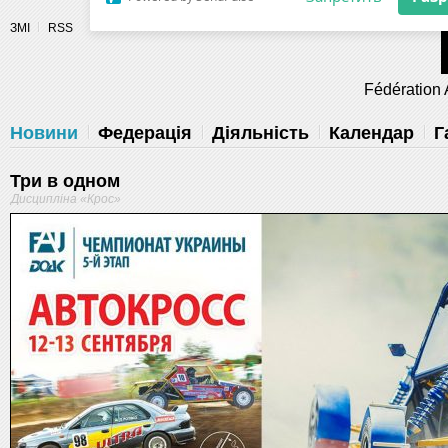
Разрешите сайту fau.ua отправлять
ЗМІ
RSS
уведомления на рабочий стол
Fédération 
Запретить
Раз
Powered by SendPulse
Новини
Федерація
Діяльність
Календар
Г
Три в одном
Дисципліна «Крос»