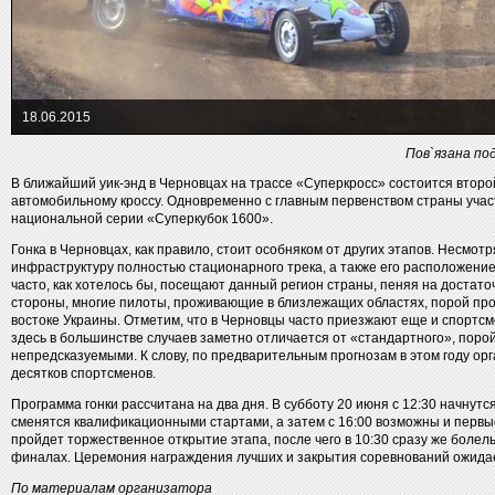
18.06.2015
Пов`язана под
В ближайший уик-энд в Черновцах на трассе «Суперкросс» состоится втор
автомобильному кроссу. Одновременно с главным первенством страны участ
национальной серии «Суперкубок 1600».
Гонка в Черновцах, как правило, стоит особняком от других этапов. Несмо
инфраструктуру полностью стационарного трека, а также его расположение
часто, как хотелось бы, посещают данный регион страны, пеняя на достато
стороны, многие пилоты, проживающие в близлежащих областях, порой про
востоке Украины. Отметим, что в Черновцы часто приезжают еще и спортс
здесь в большинстве случаев заметно отличается от «стандартного», поро
непредсказуемыми. К слову, по предварительным прогнозам в этом году ор
десятков спортсменов.
Программа гонки рассчитана на два дня. В субботу 20 июня с 12:30 начнутс
сменятся квалификационными стартами, а затем с 16:00 возможны и первые
пройдет торжественное открытие этапа, после чего в 10:30 сразу же болель
финалах. Церемония награждения лучших и закрытия соревнований ожидае
По материалам организатора