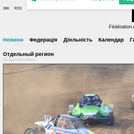
Разрешите сайту fau.ua отправлять
ЗМІ
RSS
уведомления на рабочий стол
Fédération 
Запретить
Раз
Powered by SendPulse
Новини
Федерація
Діяльність
Календар
Г
Отдельный регион
Дисципліна «Крос»