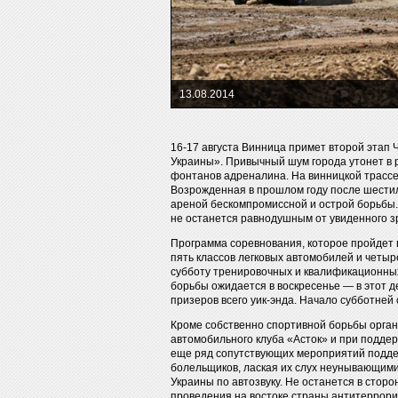
13.08.2014
16-17 августа Винница примет второй этап
Украины». Привычный шум города утонет в р
фонтанов адреналина. На винницкой трассе
Возрожденная в прошлом году после шестил
ареной бескомпромиссной и острой борьбы. 
не останется равнодушным от увиденного 
Программа соревнования, которое пройдет 
пять классов легковых автомобилей и четыр
субботу тренировочных и квалификационных
борьбы ожидается в воскресенье — в этот д
призеров всего уик-энда. Начало субботней 
Кроме собственно спортивной борьбы орган
автомобильного клуба «Асток» и при подд
еще ряд сопутствующих мероприятий поддер
болельщиков, лаская их слух неунывающими
Украины по автозвуку. Не останется в стор
проведения на востоке страны антитеррори