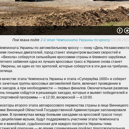
Пов`язана подія:
2-й этап Чемпионата Украины по кроссу
(16.08.201
 Чемпионата Украины по автомобильному кроссу — гонку «День Независимост
еве гоночных двигателей, город станет эпицентром высоких скоростей и
 «Вихола» соберутся сильнейшие кроссовики страны и ближнего зарубежья.
етнего забвения одна из лучших кроссовых трасс в Украине снова станет
Уверены, ни один из тех зрителей, которые соберутся в эти дни на трибунах,
зрелища.
в качестве этапа Чемпионата Украины и этапа «Суперкубка 1600» и соберет
е зачетные группы кроссовых автомобилей багги, включает проведение в
 заездов, а при необходимости — первых финалов. Окончательная развязка
ень гонщики сойдутся в решающих заездах, которые и выявят победителей и
спортивной программы — в 12:30, воскресной — в 10:00.
изаторы второго этапа автокроссового первенства страны в лице Винницкого
ержке Винницкой Областной Государственной Администрации запланировали
жки. В промежутках между боевыми заездами на кроссовой трассе тонус
 децибелами музыки, будут поддерживать участники этапа Чемпионата
оне и важнейшая, судьбоносная для каждого патриота Украины тема
стической операции — во время соревнования пройдет благотворительная