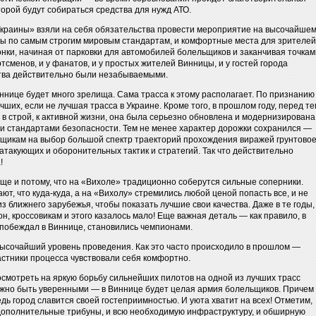
торой будут собираться средства для нужд АТО.
Украины» взяли на себя обязательства провести мероприятие на высочайше
ссы по самым строгим мировым стандартам, и комфортные места для зрителей
онки, начиная от парковки для автомобилей болельщиков и заканчивая точкам
ртсменов, и у фанатов, и у простых жителей Винницы, и у гостей города
ства действительно были незабываемыми.
иннице будет много зрелища. Сама трасса к этому располагает. По признанию
ших, если не лучшая трасса в Украине. Кроме того, в прошлом году, перед те
 в строй, к активной жизни, она была серьезно обновлена и модернизирована
 и стандартами безопасности. Тем не менее характер дорожки сохранился —
нщикам на выбор большой спектр траекторий прохождения виражей грунтово
 атакующих и оборонительных тактик и стратегий. Так что действительно
!
еще и потому, что на «Вихоле» традиционно соберутся сильные соперники.
, что куда-куда, а на «Вихолу» стремились любой ценой попасть все, и не
з ближнего зарубежья, чтобы показать лучшие свои качества. Даже в те годы,
он, кроссовикам и этого казалось мало! Еще важная деталь — как правило, в
 побеждал в Виннице, становились чемпионами.
высочайший уровень проведения. Как это часто происходило в прошлом —
астники процесса чувствовали себя комфортно.
осмотреть на яркую борьбу сильнейших пилотов на одной из лучших трасс
ожно быть уверенными — в Виннице будет целая армия болельщиков. Причем
едь город славится своей гостеприимностью. И уюта хватит на всех! Отметим,
дополнительные трибуны, и всю необходимую инфраструктуру, и обширную