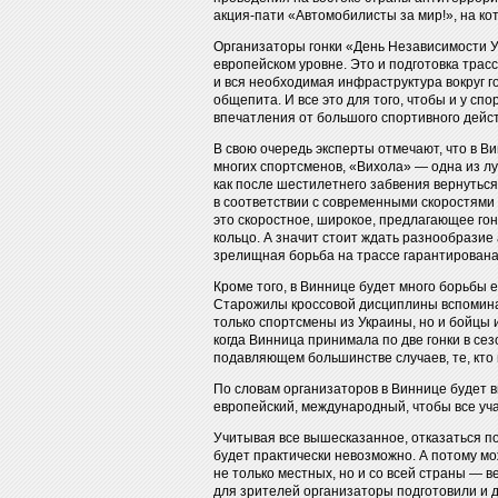
акция-пати «Автомобилисты за мир!», на ко
Организаторы гонки «День Независимости 
европейском уровне. Это и подготовка тра
и вся необходимая инфраструктура вокруг г
общепита. И все это для того, чтобы и у спо
впечатления от большого спортивного дей
В свою очередь эксперты отмечают, что в В
многих спортсменов, «Вихола» — одна из луч
как после шестилетнего забвения вернуться
в соответствии с современными скоростями
это скоростное, широкое, предлагающее го
кольцо. А значит стоит ждать разнообразие
зрелищная борьба на трассе гарантирована
Кроме того, в Виннице будет много борьбы 
Старожилы кроссовой дисциплины вспоминают
только спортсмены из Украины, но и бойцы и
когда Винница принимала по две гонки в сез
подавляющем большинстве случаев, те, кто
По словам организаторов в Виннице будет 
европейский, международный, чтобы все уч
Учитывая все вышесказанное, отказаться п
будет практически невозможно. А потому м
не только местных, но и со всей страны — в
для зрителей организаторы подготовили и 