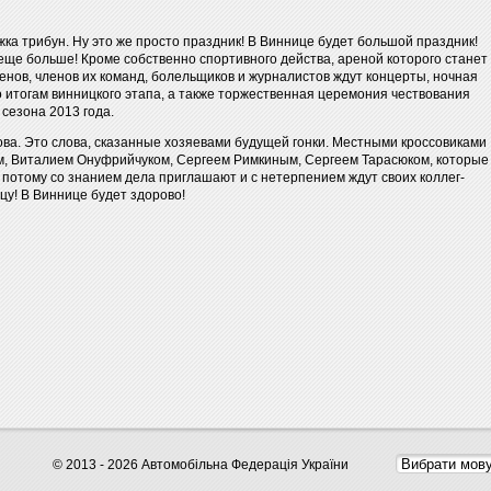
жка трибун. Ну это же просто праздник! В Виннице будет большой праздник!
 еще больше! Кроме собственно спортивного действа, ареной которого станет
нов, членов их команд, болельщиков и журналистов ждут концерты, ночная
 итогам винницкого этапа, а также торжественная церемония чествования
 сезона 2013 года.
ова. Это слова, сказанные хозяевами будущей гонки. Местными кроссовиками
, Виталием Онуфрийчуком, Сергеем Римкиным, Сергеем Тарасюком, которые
 а потому со знанием дела приглашают и с нетерпением ждут своих коллег-
цу! В Виннице будет здорово!
© 2013 - 2026 Автомобільна Федерація України