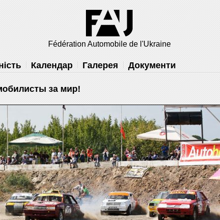
×
 вам
Fédération Automobile de l'Ukraine
решить
ність
Календар
Галерея
Документи
мобилисты за мир!