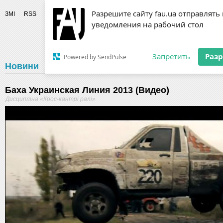
Разрешите сайту fau.ua отправлять
ЗМІ
RSS
уведомления на рабочий стол
Fédération 
Запретить
Раз
Powered by SendPulse
Новини
Федерація
Діяльність
Календар
Г
Баха Украинская Линия 2013 (Видео)
Дисципліна «Крос-кантрі ралі»