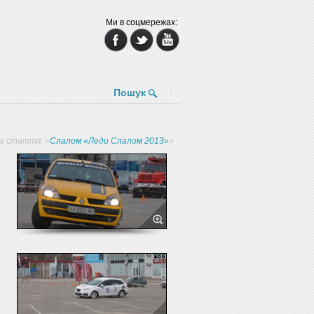
Ми в соцмережах:
Пошук
на стаття: «
Слалом «Леди Слалом 2013»
»