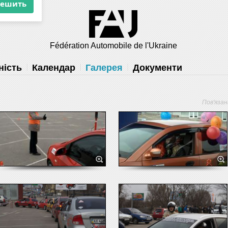
×
 вам
Fédération Automobile de l'Ukraine
решить
ність
Календар
Галерея
Документи
Пов'яза