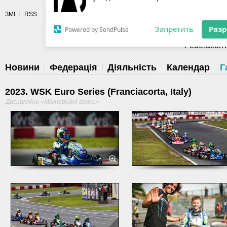
Разрешите сайту fau.ua отправлять
ЗМІ
RSS
уведомления на рабочий стол
Fédération 
Запретить
Раз
Powered by SendPulse
Новини
Федерація
Діяльність
Календар
Г
2023. WSK Euro Series (Franciacorta, Italy)
Дисципліна «Міжнародні гонки»