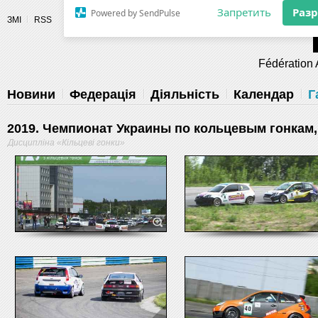
Разрешите сайту fau.ua отправлять
ЗМІ
RSS
уведомления на рабочий стол
Fédération 
Запретить
Раз
Powered by SendPulse
Новини
Федерація
Діяльність
Календар
Г
2019. Чемпионат Украины по кольцевым гонкам,
Дисципліна «Кільцеві гонки»