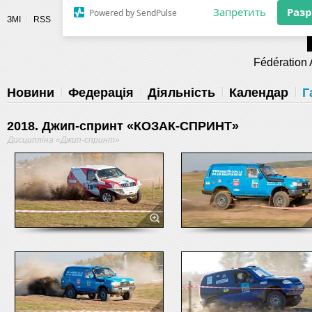
Разрешите сайту fau.ua отправлять
ЗМІ
RSS
уведомления на рабочий стол
Fédération 
Запретить
Раз
Powered by SendPulse
Новини
Федерація
Діяльність
Календар
Г
2018. Джип-спринт «КОЗАК-СПРИНТ»
Дисципліна «Джип-спринт»