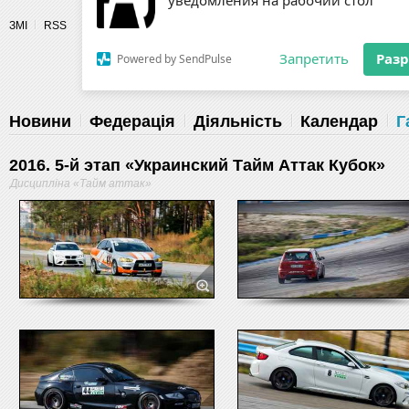
Разрешите сайту fau.ua отправлять
ЗМІ
RSS
уведомления на рабочий стол
Fédération 
Запретить
Раз
Powered by SendPulse
Новини
Федерація
Діяльність
Календар
Г
2016. 5-й этап «Украинский Тайм Аттак Кубок»
Дисципліна «Тайм аттак»