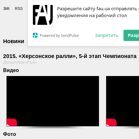
Разрешите сайту fau.ua отправлять
ЗМІ
RSS
уведомления на рабочий стол
Fédération 
Запретить
Раз
Powered by SendPulse
Новини
Федерація
Діяльність
Календар
Г
2015. «Херсонское ралли», 5-й этап Чемпионата
Дисципліна «Ралі»
Видео
Фото