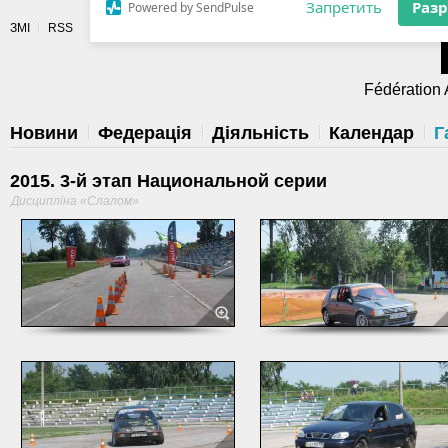
Разрешите сайту fau.ua отправлять
ЗМІ
RSS
уведомления на рабочий стол
Fédération 
Запретить
Раз
Powered by SendPulse
Новини
Федерація
Діяльність
Календар
Г
2015. 3-й этап Национальной серии
Дисципліна «Слалом»