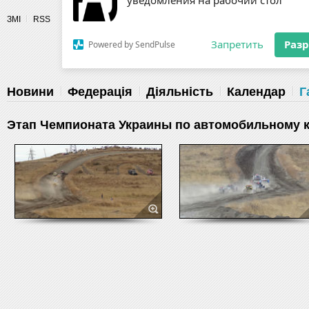
Разрешите сайту fau.ua отправлять
ЗМІ
RSS
уведомления на рабочий стол
Fédération 
Запретить
Раз
Powered by SendPulse
Новини
Федерація
Діяльність
Календар
Г
Этап Чемпионата Украины по автомобильному к