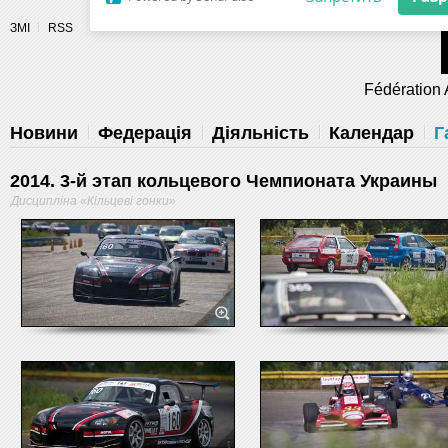
Разрешите сайту fau.ua отправлять
ЗМІ
RSS
уведомления на рабочий стол
Fédération 
Запретить
Раз
Powered by SendPulse
Новини
Федерація
Діяльність
Календар
Г
2014. 3-й этап кольцевого Чемпионата Украины
Дисципліна «Кільцеві гонки»