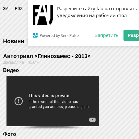
Разрешите сайту fau.ua отправлять
ЗМІ
RSS
уведомления на рабочий стол
Fédération 
Запретить
Раз
Powered by SendPulse
Новини
Федерація
Діяльність
Календар
Г
Автотриал «Глинозамес - 2013»
Дисципліна «Тріал»
Видео
Фото