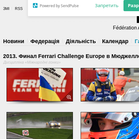
Разрешите сайту fau.ua отправлять
ЗМІ
RSS
уведомления на рабочий стол
Fédération 
Запретить
Раз
Powered by SendPulse
Новини
Федерація
Діяльність
Календар
Г
2013. Финал Ferrari Challenge Europe в Мюджелл
Дисципліна «Міжнародні гонки»