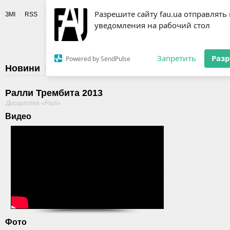
Разрешите сайту fau.ua отправлять
ЗМІ
RSS
уведомления на рабочий стол
Fédération 
Запретить
Раз
Powered by SendPulse
Новини
Федерація
Діяльність
Календар
Г
Ралли Трембита 2013
Дисципліна «Ралі»
Видео
Фото