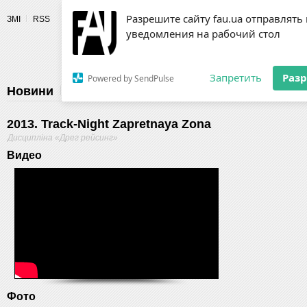
Разрешите сайту fau.ua отправлять
ЗМІ
RSS
уведомления на рабочий стол
Fédération 
Запретить
Раз
Powered by SendPulse
Новини
Федерація
Діяльність
Календар
Г
2013. Track-Night Zapretnaya Zona
Дисципліна «Дрег рейсинг»
Видео
Фото