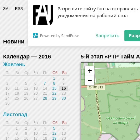
Разрешите сайту fau.ua отправлять
ЗМІ
RSS
уведомления на рабочий стол
Fédération 
Запретить
Раз
Powered by SendPulse
Новини
Федерація
Діяльність
Календар
Г
Календар — 2016
5-й этап «РТР Тайм А
Жовтень
+
Пн
Вт
Ср
Чт
Пт
Сб
Вс
1
2
−
3
4
5
6
7
8
9
10
11
12
13
14
15
16
17
18
19
20
21
22
23
24
25
26
27
28
29
30
30
Листопад
Пн
Вт
Ср
Чт
Пт
Сб
Вс
1
2
3
4
5
6
7
8
9
10
11
12
13
14
15
16
17
18
19
20