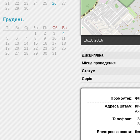
21
22
23
24
25
26
27
28
29
30
Грудень
Пн
Вт
Ср
Чт
Пт
Сб
Вс
1
2
3
4
5
6
7
8
9
10
11
16.10.2016
12
13
14
15
16
17
18
19
20
21
22
23
24
25
26
27
28
29
30
31
Дисципліна
Місце проведення
Статус
Серія
Промоутер:
ФЛ
Адреса штабу:
Ки
Ан
Телефони:
+3
+3
Електронна пошта:
ti