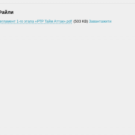
Файли
егламент 1-го этапа «РТР Тайм Аттак».pdf
(503 KB)
Завантажити