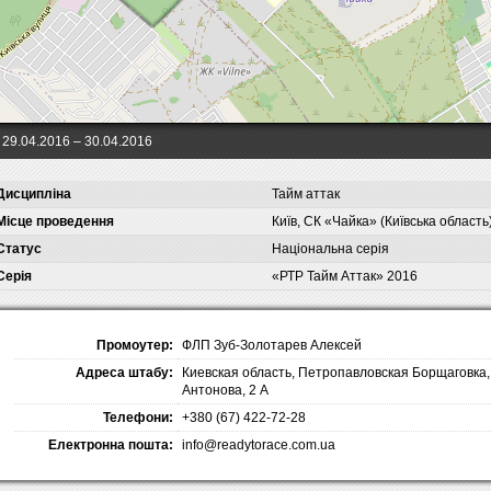
29.04.2016
– 30.04.2016
Дисципліна
Тайм аттак
Місце проведення
Київ, СК «Чайка» (Київська область
Статус
Національна серія
Серія
«РТР Тайм Аттак» 2016
Промоутер:
ФЛП Зуб-Золотарев Алексей
Адреса штабу:
Киевская область, Петропавловская Борщаговка, 
Антонова, 2 А
Телефони:
+380 (67) 422-72-28
Електронна пошта:
info@readytorace.com.ua