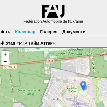
решить
Fédération Automobile de l'Ukraine
ність
Календар
Галерея
Документи
1-й этап «РТР Тайм Аттак»
+
−