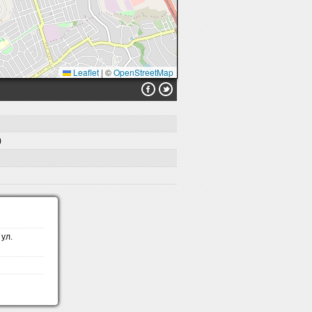
Leaflet
|
©
OpenStreetMap
)
ул.