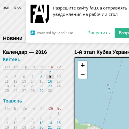
Разрешите сайту fau.ua отправлять
ЗМІ
RSS
уведомления на рабочий стол
Fédération 
Запретить
Раз
Powered by SendPulse
Новини
Федерація
Діяльність
Календар
Г
Календар — 2016
1-й этап Кубка Укра
Квітень
+
Пн
Вт
Ср
Чт
Пт
Сб
Вс
1
2
3
−
4
5
6
7
8
9
10
11
12
13
14
15
16
17
18
19
20
21
22
23
24
25
26
27
28
29
30
Травень
Пн
Вт
Ср
Чт
Пт
Сб
Вс
1
2
3
4
5
6
7
8
9
10
11
12
13
14
15
16
17
18
19
20
21
22