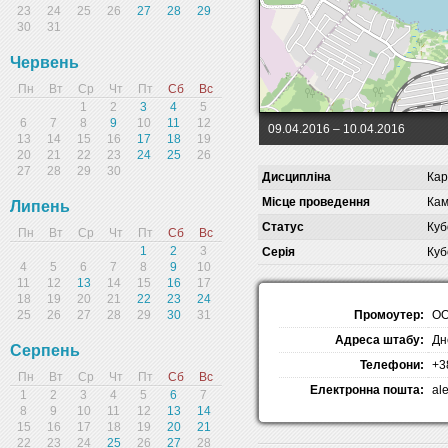
23
24
25
26
27
28
29
30
31
Червень
Пн
Вт
Ср
Чт
Пт
Сб
Вс
1
2
3
4
5
6
7
8
9
10
11
12
09.04.2016
– 10.04.2016
13
14
15
16
17
18
19
20
21
22
23
24
25
26
27
28
29
30
Дисципліна
Кар
Місце проведення
Кам
Липень
Статус
Куб
Пн
Вт
Ср
Чт
Пт
Сб
Вс
1
2
3
Серія
Куб
4
5
6
7
8
9
10
11
12
13
14
15
16
17
18
19
20
21
22
23
24
Промоутер:
ОО
25
26
27
28
29
30
31
Адреса штабу:
Дн
Серпень
Телефони:
+3
Пн
Вт
Ср
Чт
Пт
Сб
Вс
Електронна пошта:
al
1
2
3
4
5
6
7
8
9
10
11
12
13
14
15
16
17
18
19
20
21
22
23
24
25
26
27
28