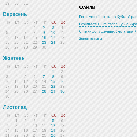
29
30
31
Файли
Вересень
Регламент 1-го этапа Кубка Укра
Пн
Вт
Ср
Чт
Пт
Сб
Вс
Результаты 1-го этапа Кубка Ук
1
2
3
4
Списки допущенных 1-го этапа К
5
6
7
8
9
10
11
12
13
14
15
16
17
18
Завантажити
19
20
21
22
23
24
25
26
27
28
29
30
Жовтень
Пн
Вт
Ср
Чт
Пт
Сб
Вс
1
2
3
4
5
6
7
8
9
10
11
12
13
14
15
16
17
18
19
20
21
22
23
24
25
26
27
28
29
30
30
Листопад
Пн
Вт
Ср
Чт
Пт
Сб
Вс
1
2
3
4
5
6
7
8
9
10
11
12
13
14
15
16
17
18
19
20
21
22
23
24
25
26
27