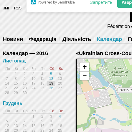
Разрешите сайту fau.ua отправлять
ЗМІ
RSS
уведомления на рабочий стол
Fédération 
Запретить
Раз
Powered by SendPulse
Новини
Федерація
Діяльність
Календар
Г
Календар — 2016
«Ukrainian Cross-Co
Листопад
+
Пн
Вт
Ср
Чт
Пт
Сб
Вс
1
2
3
4
5
6
−
7
8
9
10
11
12
13
14
15
16
17
18
19
20
21
22
23
24
25
26
27
28
29
30
Грудень
Пн
Вт
Ср
Чт
Пт
Сб
Вс
1
2
3
4
5
6
7
8
9
10
11
12
13
14
15
16
17
18
19
20
21
22
23
24
25