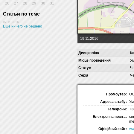
26
27
28
29
30
31
Статьи по теме
07.11.2016
Ещё ничего не решено
19.11.2016
Дисципліна
Ка
Місце проведення
Ум
Статус
Че
Серія
Че
Промоутер:
ОО
Адреса штабу:
Ум
Телефони:
+3
Електронна пошта:
se
me
Офіційний сайт:
ww