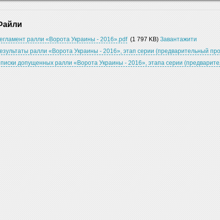
Файли
егламент ралли «Ворота Украины - 2016».pdf
(1 797 KB)
Завантажити
езультаты ралли «Ворота Украины - 2016», этап серии (предварительный про
писки допущенных ралли «Ворота Украины - 2016», этапа серии (предварите