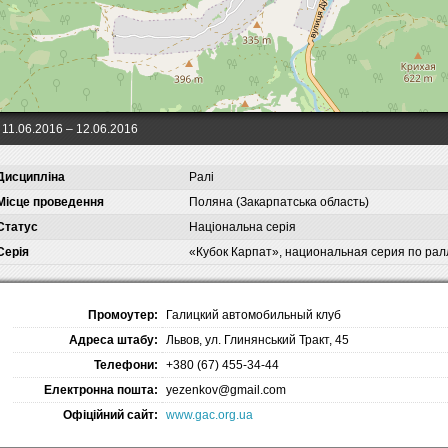
11.06.2016
– 12.06.2016
Дисципліна
Ралі
Місце проведення
Поляна (Закарпатська область)
Статус
Національна серія
Серія
«Кубок Карпат», национальная серия по рал
Промоутер:
Галицкий автомобильный клуб
Адреса штабу:
Львов, ул. Глинянський Тракт, 45
Телефони:
+380 (67) 455-34-44
Електронна пошта:
yezenkov@gmail.com
Офіційний сайт:
www.gac.org.ua