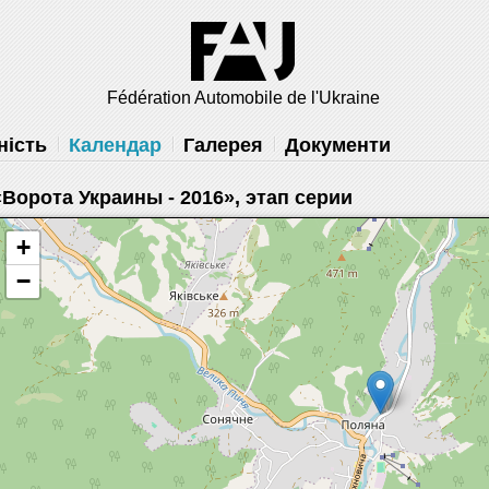
 вам
решить
Fédération Automobile de l'Ukraine
ність
Календар
Галерея
Документи
«Ворота Украины - 2016», этап серии
+
−