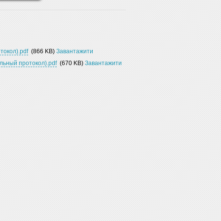
токол).pdf
(866 KB)
Завантажити
льный протокол).pdf
(670 KB)
Завантажити