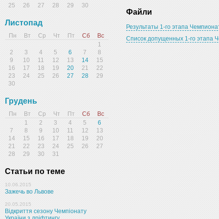
25
26
27
28
29
30
Файли
Листопад
Результаты 1-го этапа Чемпиона
Пн
Вт
Ср
Чт
Пт
Сб
Вс
Список допущенных 1-го этапа 
1
2
3
4
5
6
7
8
9
10
11
12
13
14
15
16
17
18
19
20
21
22
23
24
25
26
27
28
29
30
Грудень
Пн
Вт
Ср
Чт
Пт
Сб
Вс
1
2
3
4
5
6
7
8
9
10
11
12
13
14
15
16
17
18
19
20
21
22
23
24
25
26
27
28
29
30
31
Статьи по теме
10.06.2015
Зажечь во Львове
20.05.2015
Відкриття сезону Чемпіонату
України з дріфтингу