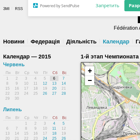
Разрешите сайту fau.ua отправлять
ЗМІ
RSS
уведомления на рабочий стол
Fédération 
Запретить
Раз
Powered by SendPulse
Новини
Федерація
Діяльність
Календар
Г
Календар — 2015
1-й этап Чемпионата
Червень
+
Пн
Вт
Ср
Чт
Пт
Сб
Вс
1
2
3
4
5
6
7
−
8
9
10
11
12
13
14
15
16
17
18
19
20
21
22
23
24
25
26
27
28
29
30
Липень
Пн
Вт
Ср
Чт
Пт
Сб
Вс
1
2
3
4
5
6
7
8
9
10
11
12
13
14
15
16
17
18
19
20
21
22
23
24
25
26