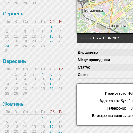
27
28
29
30
31
Серпень
Пн
Вт
Ср
Чт
Пт
Сб
Вс
1
2
3
4
5
6
7
8
9
10
11
12
13
14
15
16
06.06.2015
– 07.06.2015
17
18
19
20
21
22
23
24
25
26
27
28
29
30
31
Дисципліна
Місце проведення
Вересень
Статус
Пн
Вт
Ср
Чт
Пт
Сб
Вс
1
2
3
4
5
6
Серія
7
8
9
10
11
12
13
14
15
16
17
18
19
20
21
22
23
24
25
26
27
Промоутер:
ФЛ
28
29
30
Адреса штабу:
Ль
Жовтень
Телефони:
+3
Пн
Вт
Ср
Чт
Пт
Сб
Вс
Електронна пошта:
an
1
2
3
4
5
6
7
8
9
10
11
12
13
14
15
16
17
18
19
20
21
22
23
24
25