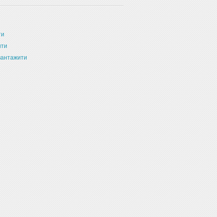
ти
ити
вантажити