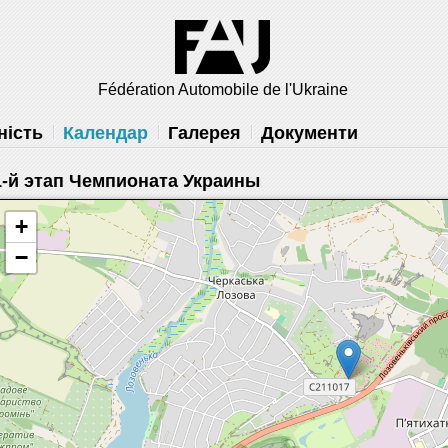
×
 вам
Fédération Automobile de l'Ukraine
решить
ність
Календар
Галерея
Документи
1-й этап Чемпионата Украины
+
−