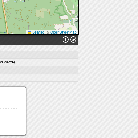
Leaflet
|
©
OpenStreetMap
 область)