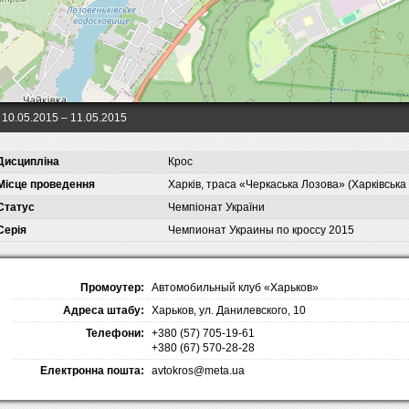
10.05.2015
– 11.05.2015
Дисципліна
Крос
Місце проведення
Харків, траса «Черкаська Лозова» (Харківська
Статус
Чемпіонат України
Серія
Чемпионат Украины по кроссу 2015
Промоутер:
Автомобильный клуб «Харьков»
Адреса штабу:
Харьков, ул. Данилевского, 10
Телефони:
+380 (57) 705-19-61
+380 (67) 570-28-28
Електронна пошта:
avtokros@meta.ua