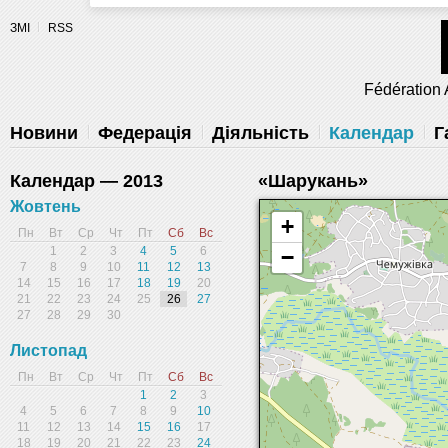
Разрешите сайту fau.ua отправлять
ЗМІ
RSS
уведомления на рабочий стол
Fédération 
Запретить
Раз
Powered by SendPulse
Новини
Федерація
Діяльність
Календар
Г
Календар — 2013
«Шарукань»
Жовтень
+
Пн
Вт
Ср
Чт
Пт
Сб
Вс
1
2
3
4
5
6
−
7
8
9
10
11
12
13
14
15
16
17
18
19
20
21
22
23
24
25
26
27
27
28
29
30
Листопад
Пн
Вт
Ср
Чт
Пт
Сб
Вс
1
2
3
4
5
6
7
8
9
10
11
12
13
14
15
16
17
18
19
20
21
22
23
24