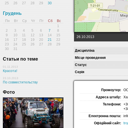
25
26
27
28
29
30
Грудень
Пн
Вт
Ср
Чт
Пт
Сб
Вс
1
2
3
4
5
6
7
8
9
10
11
12
13
14
15
26.10.2013
16
17
18
19
20
21
22
23
24
25
26
27
28
29
30
31
Дисципліна
Місце проведення
Статьи по теме
Статус
01.11.2013
Красота!
Серія
23.10.2013
По совместительству
Промоутер:
ОО
Фото
Адреса штабу:
Ха
Телефони:
+3
+3
Електронна пошта:
in
Офіційний сайт:
tr