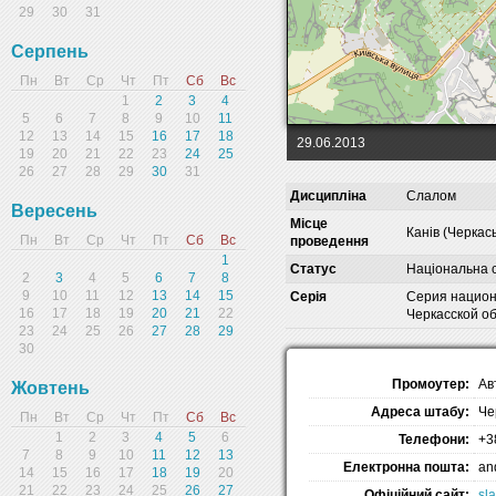
29
30
31
Серпень
Пн
Вт
Ср
Чт
Пт
Сб
Вс
1
2
3
4
5
6
7
8
9
10
11
12
13
14
15
16
17
18
29.06.2013
19
20
21
22
23
24
25
26
27
28
29
30
31
Дисципліна
Слалом
Вересень
Місце
Канів (Черкас
Пн
Вт
Ср
Чт
Пт
Сб
Вс
проведення
1
Статус
Національна 
2
3
4
5
6
7
8
9
10
11
12
13
14
15
Серія
Серия национ
16
17
18
19
20
21
22
Черкасской о
23
24
25
26
27
28
29
30
Промоутер:
Ав
Жовтень
Адреса штабу:
Че
Пн
Вт
Ср
Чт
Пт
Сб
Вс
1
2
3
4
5
6
Телефони:
+3
7
8
9
10
11
12
13
Електронна пошта:
an
14
15
16
17
18
19
20
21
22
23
24
25
26
27
Офіційний сайт:
sl