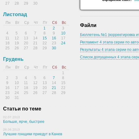
27
28
29
30
Листопад
Пн
Вт
Ср
Чт
Пт
Сб
Вс
Файли
1
2
3
4
5
6
7
8
9
10
Бюллетень №1 (корректировка ит
11
12
13
14
15
16
17
Регламент 4 этапа серии по авт
18
19
20
21
22
23
24
25
26
27
28
29
30
Результаты 4 этапа серии по авт
Список допущенных 4 этапа сери
Грудень
Пн
Вт
Ср
Чт
Пт
Сб
Вс
1
2
3
4
5
6
7
8
9
10
11
12
13
14
15
16
17
18
19
20
21
22
23
24
25
26
27
28
29
30
31
Статьи по теме
02.07.2013
Больше, ярче, быстрее
26.06.2013
Лучшие гонщики приедут в Канев