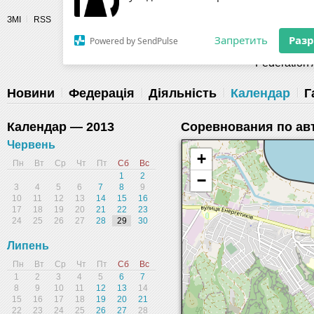
Разрешите сайту fau.ua отправлять
ЗМІ
RSS
уведомления на рабочий стол
Fédération 
Запретить
Раз
Powered by SendPulse
Новини
Федерація
Діяльність
Календар
Г
Календар — 2013
Соревнования по авт
Червень
+
Пн
Вт
Ср
Чт
Пт
Сб
Вс
1
2
−
3
4
5
6
7
8
9
10
11
12
13
14
15
16
17
18
19
20
21
22
23
24
25
26
27
28
29
30
Липень
Пн
Вт
Ср
Чт
Пт
Сб
Вс
1
2
3
4
5
6
7
8
9
10
11
12
13
14
15
16
17
18
19
20
21
22
23
24
25
26
27
28