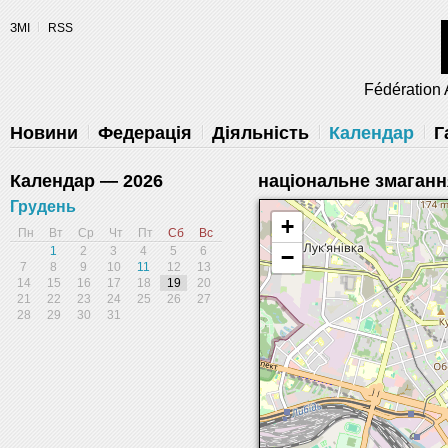
Разрешите сайту fau.ua отправлять
ЗМІ
RSS
уведомления на рабочий стол
Fédération 
Запретить
Раз
Powered by SendPulse
Новини
Федерація
Діяльність
Календар
Г
Календар — 2026
національне змагання
Грудень
+
Пн
Вт
Ср
Чт
Пт
Сб
Вс
1
2
3
4
5
6
−
7
8
9
10
11
12
13
14
15
16
17
18
19
20
21
22
23
24
25
26
27
28
29
30
31