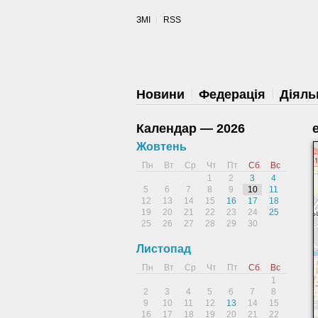
ЗМІ
RSS
Запретить
Раз
Powered by SendPulse
Новини
Федерація
Діяль
Календар — 2026
Жовтень
Пн
Вт
Ср
Чт
Пт
Сб
Вс
1
2
3
4
5
6
7
8
9
10
11
12
13
14
15
16
17
18
19
20
21
22
23
24
25
25
26
27
28
29
30
Листопад
Пн
Вт
Ср
Чт
Пт
Сб
Вс
1
2
3
4
5
6
7
8
9
10
11
12
13
14
15
16
17
18
19
20
21
22