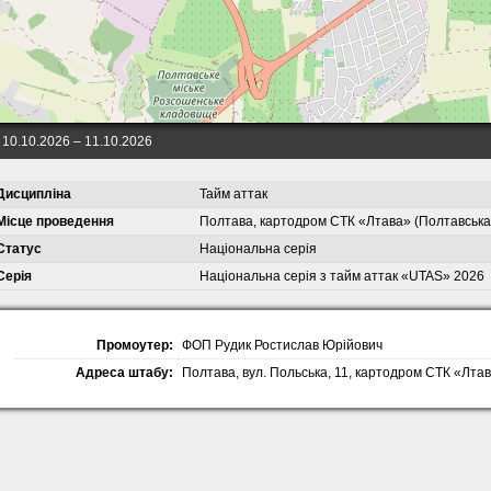
10.10.2026
– 11.10.2026
Дисципліна
Тайм аттак
Місце проведення
Полтава, картодром СТК «Лтава» (Полтавська
Статус
Національна серія
Серія
Національна серія з тайм аттак «UTAS» 2026
Промоутер:
ФОП Рудик Ростислав Юрійович
Адреса штабу:
Полтава, вул. Польська, 11, картодром СТК «Лта