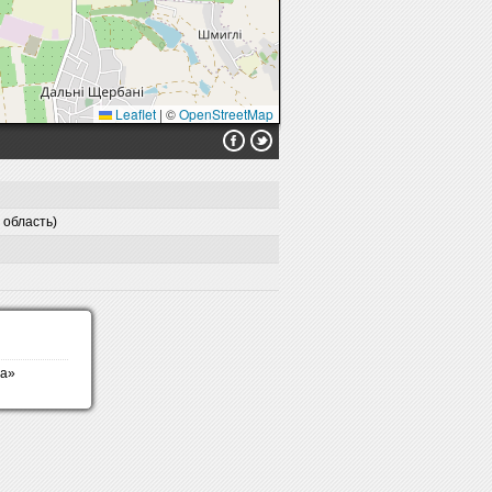
Leaflet
|
©
OpenStreetMap
 область)
ва»