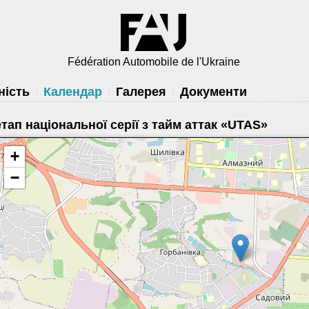
решить
Fédération Automobile de l'Ukraine
ність
Календар
Галерея
Документи
етап національної серії з тайм аттак «UTAS»
+
−