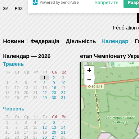
Разрешите сайту fau.ua отправлять
ЗМІ
RSS
уведомления на рабочий стол
Fédération 
Запретить
Раз
Powered by SendPulse
Новини
Федерація
Діяльність
Календар
Г
Календар — 2026
етап Чемпіонату Укр
Травень
+
Пн
Вт
Ср
Чт
Пт
Сб
Вс
1
2
3
−
4
5
6
7
8
9
10
11
12
13
14
15
16
17
18
19
20
21
22
23
24
25
26
27
28
29
30
31
Червень
Пн
Вт
Ср
Чт
Пт
Сб
Вс
1
2
3
4
5
6
7
8
9
10
11
12
13
14
15
16
17
18
19
20
21
22
23
24
25
26
27
28