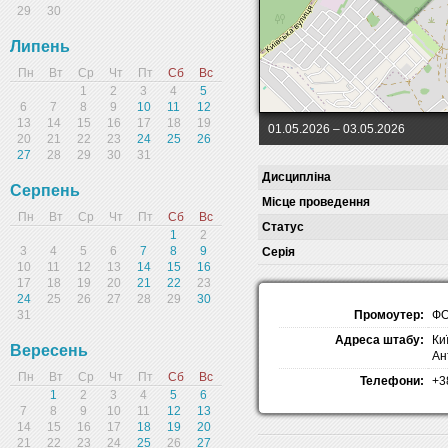
29
30
Липень
Пн
Вт
Ср
Чт
Пт
Сб
Вс
1
2
3
4
5
6
7
8
9
10
11
12
13
14
15
16
17
18
19
01.05.2026
– 03.05.2026
20
21
22
23
24
25
26
27
28
29
30
31
Дисципліна
Серпень
Місце проведення
Пн
Вт
Ср
Чт
Пт
Сб
Вс
Статус
1
2
3
4
5
6
7
8
9
Серія
10
11
12
13
14
15
16
17
18
19
20
21
22
23
24
25
26
27
28
29
30
Промоутер:
ФО
31
Адреса штабу:
Ки
Вересень
Ан
Пн
Вт
Ср
Чт
Пт
Сб
Вс
Телефони:
+3
1
2
3
4
5
6
7
8
9
10
11
12
13
14
15
16
17
18
19
20
21
22
23
24
25
26
27