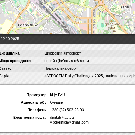
12.10.2025
Дисципліна
Цифровий автоспорт
Місце проведення
онлайн (Київська область)
Статус
Національна серія
Серія
«АГРОСЕМ Rally Challenge» 2025, національна серія
Промоутер:
КЦА FAU
Адреса штабу:
Онлайн
Телефони:
+380 (37) 503-23-93
Електронна пошта:
digital@fau.ua
vipgorinich@gmail.com