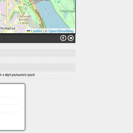
Leaflet
|
©
OpenStreetMap
 з віртуального ралі