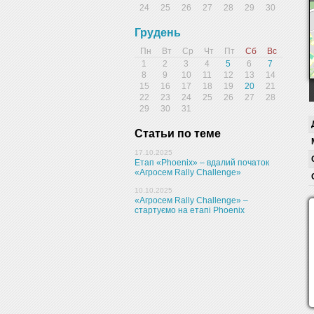
24
25
26
27
28
29
30
Грудень
Пн
Вт
Ср
Чт
Пт
Сб
Вс
1
2
3
4
5
6
7
8
9
10
11
12
13
14
15
16
17
18
19
20
21
22
23
24
25
26
27
28
29
30
31
Статьи по теме
17.10.2025
Етап «Phoenix» – вдалий початок
«Агросем Rally Challenge»
10.10.2025
«Агросем Rally Challenge» –
стартуємо на етапі Phoenix