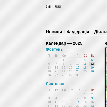
ЗМІ
RSS
Запретить
Раз
Powered by SendPulse
Новини
Федерація
Діяль
Календар — 2025
Жовтень
Пн
Вт
Ср
Чт
Пт
Сб
Вс
1
2
3
4
5
6
7
8
9
10
11
12
13
14
15
16
17
18
19
20
21
22
23
24
25
26
26
27
28
29
30
Листопад
Пн
Вт
Ср
Чт
Пт
Сб
Вс
1
2
3
4
5
6
7
8
9
10
11
12
13
14
15
16
17
18
19
20
21
22
23