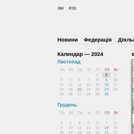
ЗМІ
RSS
Запретить
Раз
Powered by SendPulse
Новини
Федерація
Діяль
Календар — 2024
Листопад
Пн
Вт
Ср
Чт
Пт
Сб
Вс
1
2
3
4
5
6
7
8
9
10
11
12
13
14
15
16
17
18
19
20
21
22
23
24
25
26
27
28
29
30
Грудень
Пн
Вт
Ср
Чт
Пт
Сб
Вс
1
2
3
4
5
6
7
8
9
10
11
12
13
14
15
16
17
18
19
20
21
22