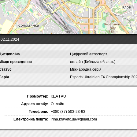
02.11.2024
Дисципліна
Цифровий автоспорт
Місце проведення
онлайн (Київська область)
Статус
Міжнародна серія
Серія
Esports Ukrainian F4 Championship 20
Промоутер:
КЦА FAU
Адреса штабу:
Онлайн
Телефони:
+380 (37) 503-23-93
Електронна пошта:
irina.kravetc.ua@gmail.com