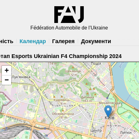
решить
Fédération Automobile de l'Ukraine
ність
Календар
Галерея
Документи
етап Esports Ukrainian F4 Championship 2024
+
−