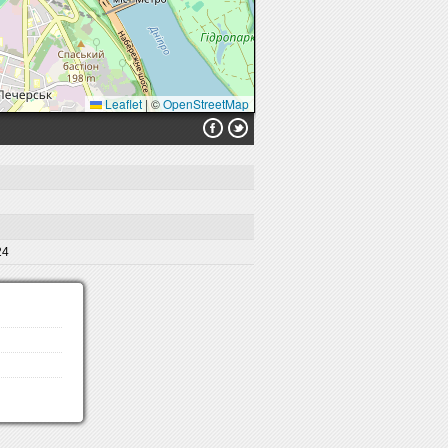
Leaflet
|
©
OpenStreetMap
24