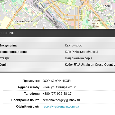
21.09.2013
Дисципліна
Кантрі-крос
Місце проведення
Київ (Київська область)
Статус
Національна серія
Серія
Кубок FAU Ukrainian Cross-Countr
Промоутер:
ООО «ЭКО ИНКОР»
Адреса штабу:
Киев, ул. Симиренко, 25
Телефони:
+380 (97) 922-48-17
Електронна пошта:
semenov.sergey@inbox.ru
Офіційний сайт:
race.atv-adrenalin.com.ua