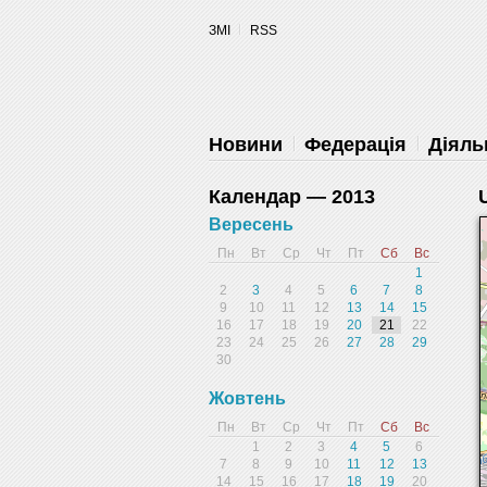
уведомления на рабочий стол
ЗМІ
RSS
Запретить
Раз
Powered by SendPulse
Новини
Федерація
Діяль
Календар — 2013
Вересень
Пн
Вт
Ср
Чт
Пт
Сб
Вс
1
2
3
4
5
6
7
8
9
10
11
12
13
14
15
16
17
18
19
20
21
22
23
24
25
26
27
28
29
30
Жовтень
Пн
Вт
Ср
Чт
Пт
Сб
Вс
1
2
3
4
5
6
7
8
9
10
11
12
13
14
15
16
17
18
19
20