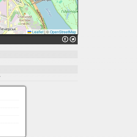
Leaflet
|
©
OpenStreetMap
y