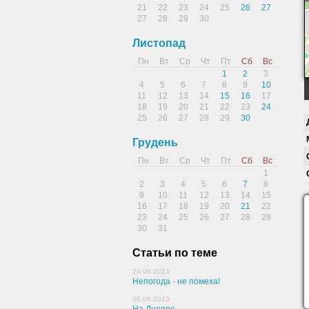
21
22
23
24
25
26
27
27
28
29
30
Листопад
Пн
Вт
Ср
Чт
Пт
Сб
Вс
1
2
3
4
5
6
7
8
9
10
11
12
13
14
15
16
17
18
19
20
21
22
23
24
25
26
27
28
29
30
Грудень
Пн
Вт
Ср
Чт
Пт
Сб
Вс
1
2
3
4
5
6
7
8
9
10
11
12
13
14
15
16
17
18
19
20
21
22
23
24
25
26
27
28
29
30
31
Статьи по теме
24.09.2013
Непогода - не помеха!
06.09.2013