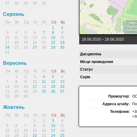
27
28
29
30
31
Серпень
Пн
Вт
Ср
Чт
Пт
Сб
Вс
1
2
3
4
5
6
7
8
9
10
11
12
13
14
15
16
26.06.2020
– 28.06.2020
17
18
19
20
21
22
23
24
25
26
27
28
29
30
31
Дисципліна
Місце проведення
Вересень
Статус
Пн
Вт
Ср
Чт
Пт
Сб
Вс
1
2
3
4
5
6
Серія
7
8
9
10
11
12
13
14
15
16
17
18
19
20
21
22
23
24
25
26
27
Промоутер:
ОО
28
29
30
Адреса штабу:
По
Жовтень
Телефони:
+3
Пн
Вт
Ср
Чт
Пт
Сб
Вс
+3
1
2
3
4
5
6
7
8
9
10
11
12
13
14
15
16
17
18
19
20
21
22
23
24
25