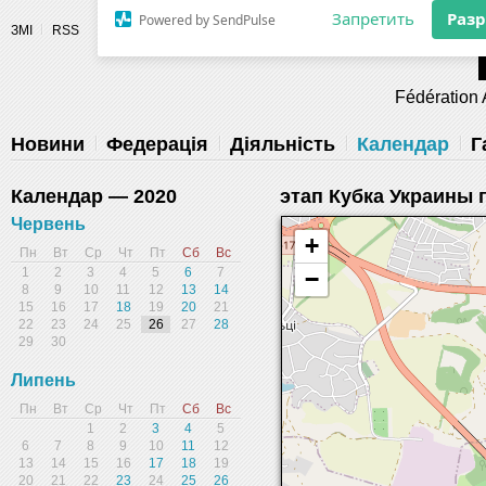
Разрешите сайту fau.ua отправлять
ЗМІ
RSS
уведомления на рабочий стол
Fédération 
Запретить
Раз
Powered by SendPulse
Новини
Федерація
Діяльність
Календар
Г
Календар — 2020
этап Кубка Украины 
Червень
+
Пн
Вт
Ср
Чт
Пт
Сб
Вс
1
2
3
4
5
6
7
−
8
9
10
11
12
13
14
15
16
17
18
19
20
21
22
23
24
25
26
27
28
29
30
Липень
Пн
Вт
Ср
Чт
Пт
Сб
Вс
1
2
3
4
5
6
7
8
9
10
11
12
13
14
15
16
17
18
19
20
21
22
23
24
25
26