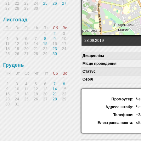
21
22
23
24
25
26
27
27
28
29
30
Листопад
Пн
Вт
Ср
Чт
Пт
Сб
Вс
1
2
3
4
5
6
7
8
9
10
28.09.2019
11
12
13
14
15
16
17
18
19
20
21
22
23
24
25
26
27
28
29
30
Дисципліна
Місце проведення
Грудень
Статус
Пн
Вт
Ср
Чт
Пт
Сб
Вс
1
Серія
2
3
4
5
6
7
8
9
10
11
12
13
14
15
16
17
18
19
20
21
22
Промоутер:
Че
23
24
25
26
27
28
29
30
31
Адреса штабу:
Че
Телефони:
+3
Електронна пошта:
st