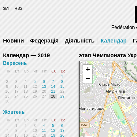
Разрешите сайту fau.ua отправлять
ЗМІ
RSS
уведомления на рабочий стол
Fédération 
Запретить
Раз
Powered by SendPulse
Новини
Федерація
Діяльність
Календар
Г
Календар — 2019
этап Чемпионата Ук
Вересень
+
Пн
Вт
Ср
Чт
Пт
Сб
Вс
1
−
2
3
4
5
6
7
8
9
10
11
12
13
14
15
16
17
18
19
20
21
22
23
24
25
26
27
28
29
30
Жовтень
Пн
Вт
Ср
Чт
Пт
Сб
Вс
1
2
3
4
5
6
7
8
9
10
11
12
13
14
15
16
17
18
19
20