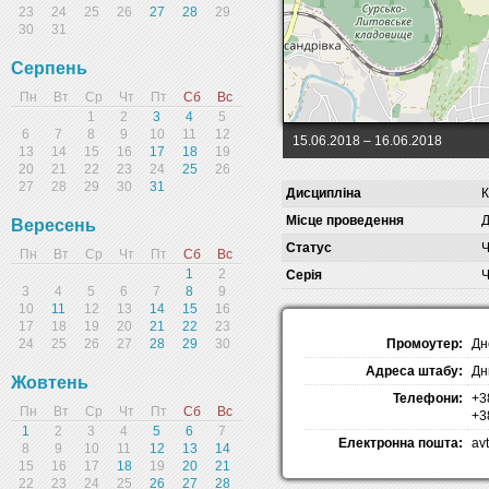
23
24
25
26
27
28
29
30
31
Серпень
Пн
Вт
Ср
Чт
Пт
Сб
Вс
1
2
3
4
5
6
7
8
9
10
11
12
15.06.2018
– 16.06.2018
13
14
15
16
17
18
19
20
21
22
23
24
25
26
27
28
29
30
31
Дисципліна
К
Місце проведення
Д
Вересень
Статус
Ч
Пн
Вт
Ср
Чт
Пт
Сб
Вс
1
2
Серія
Ч
3
4
5
6
7
8
9
10
11
12
13
14
15
16
17
18
19
20
21
22
23
Промоутер:
Дн
24
25
26
27
28
29
30
Адреса штабу:
Дн
Жовтень
Телефони:
+3
Пн
Вт
Ср
Чт
Пт
Сб
Вс
+3
1
2
3
4
5
6
7
Електронна пошта:
av
8
9
10
11
12
13
14
15
16
17
18
19
20
21
22
23
24
25
26
27
28