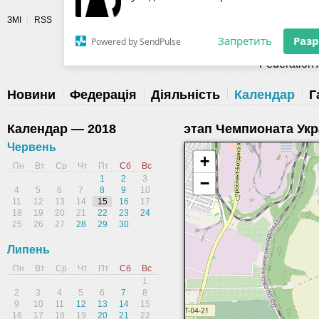
Разрешите сайту fau.ua отправлять
ЗМІ
RSS
уведомления на рабочий стол
Fédération 
Запретить
Раз
Powered by SendPulse
Новини
Федерація
Діяльність
Календар
Г
Календар — 2018
этап Чемпионата Укр
Червень
+
Пн
Вт
Ср
Чт
Пт
Сб
Вс
1
2
3
−
4
5
6
7
8
9
10
11
12
13
14
15
16
17
18
19
20
21
22
23
24
25
26
27
28
29
30
Липень
Пн
Вт
Ср
Чт
Пт
Сб
Вс
1
2
3
4
5
6
7
8
9
10
11
12
13
14
15
16
17
18
19
20
21
22