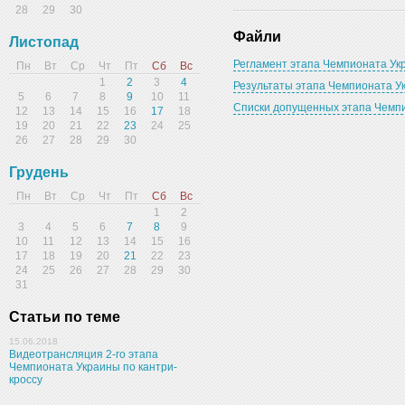
28
29
30
Файли
Листопад
Регламент этапа Чемпионата Укр
Пн
Вт
Ср
Чт
Пт
Сб
Вс
1
2
3
4
Результаты этапа Чемпионата Ук
5
6
7
8
9
10
11
Списки допущенных этапа Чемпио
12
13
14
15
16
17
18
19
20
21
22
23
24
25
26
27
28
29
30
Грудень
Пн
Вт
Ср
Чт
Пт
Сб
Вс
1
2
3
4
5
6
7
8
9
10
11
12
13
14
15
16
17
18
19
20
21
22
23
24
25
26
27
28
29
30
31
Статьи по теме
15.06.2018
Видеотрансляция 2-го этапа
Чемпионата Украины по кантри-
кроссу