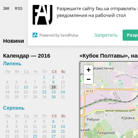
Разрешите сайту fau.ua отправлять
ЗМІ
RSS
уведомления на рабочий стол
Fédération 
Запретить
Раз
Powered by SendPulse
Новини
Федерація
Діяльність
Календар
Г
Календар — 2016
«Кубок Полтавы», на
Липень
+
Пн
Вт
Ср
Чт
Пт
Сб
Вс
1
2
3
−
4
5
6
7
8
9
10
11
12
13
14
15
16
17
18
19
20
21
22
23
24
25
26
27
28
29
30
31
Серпень
Пн
Вт
Ср
Чт
Пт
Сб
Вс
1
2
3
4
5
6
7
8
9
10
11
12
13
14
15
16
17
18
19
20
21
22
23
24
25
26
27
28