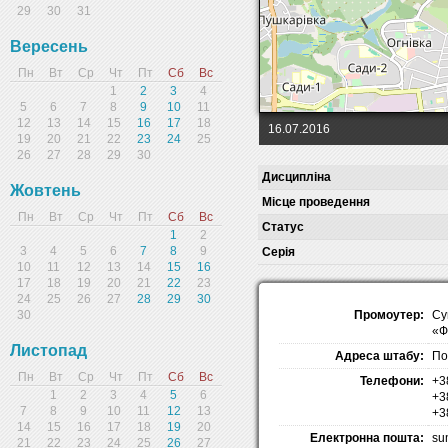
29
30
31
Вересень
Пн
Вт
Ср
Чт
Пт
Сб
Вс
1
2
3
4
5
6
7
8
9
10
11
12
13
14
15
16
17
18
16.07.2016
19
20
21
22
23
24
25
26
27
28
29
30
Дисципліна
Жовтень
Місце проведення
Пн
Вт
Ср
Чт
Пт
Сб
Вс
Статус
1
2
3
4
5
6
7
8
9
Серія
10
11
12
13
14
15
16
17
18
19
20
21
22
23
24
25
26
27
28
29
30
Промоутер:
Су
30
«Ф
Листопад
Адреса штабу:
По
Пн
Вт
Ср
Чт
Пт
Сб
Вс
Телефони:
+3
1
2
3
4
5
6
+3
7
8
9
10
11
12
13
+3
14
15
16
17
18
19
20
Електронна пошта:
su
21
22
23
24
25
26
27