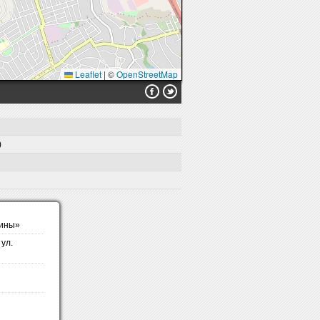
Leaflet
|
©
OpenStreetMap
)
аины»
ул.