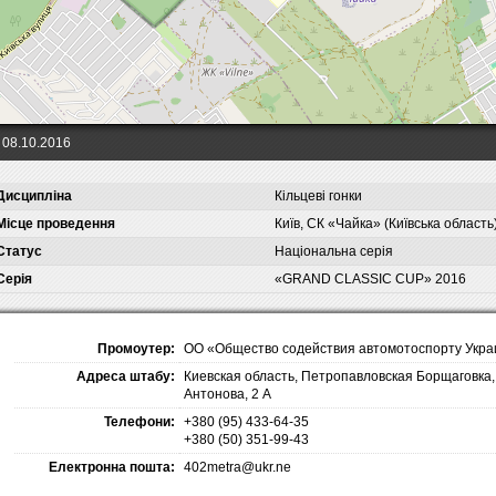
08.10.2016
Дисципліна
Кільцеві гонки
Місце проведення
Київ, СК «Чайка» (Київська область
Статус
Національна серія
Серія
«GRAND CLASSIC CUP» 2016
Промоутер:
ОО «Общество содействия автомотоспорту Укр
Адреса штабу:
Киевская область, Петропавловская Борщаговка, 
Антонова, 2 А
Телефони:
+380 (95) 433-64-35
+380 (50) 351-99-43
Електронна пошта:
402metra@ukr.ne