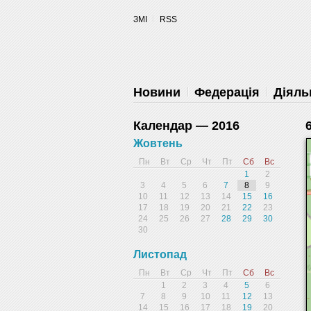
ЗМІ
RSS
Запретить
Раз
Powered by SendPulse
Новини
Федерація
Діяль
Календар — 2016
Жовтень
Пн
Вт
Ср
Чт
Пт
Сб
Вс
1
2
3
4
5
6
7
8
9
10
11
12
13
14
15
16
17
18
19
20
21
22
23
24
25
26
27
28
29
30
30
Листопад
Пн
Вт
Ср
Чт
Пт
Сб
Вс
1
2
3
4
5
6
7
8
9
10
11
12
13
14
15
16
17
18
19
20