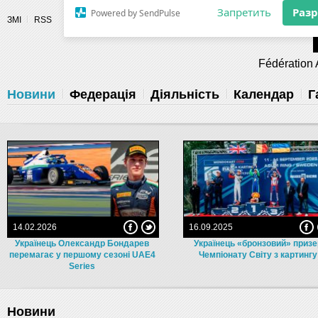
Разрешите сайту fau.ua отправлять
ЗМІ
RSS
уведомления на рабочий стол
Fédération 
Запретить
Раз
Powered by SendPulse
Новини
Федерація
Діяльність
Календар
Г
14.02.2026
16.09.2025
Українець Олександр Бондарев
Українець «бронзовий» приз
перемагає у першому сезоні UAE4
Чемпіонату Світу з картингу
Series
Новини